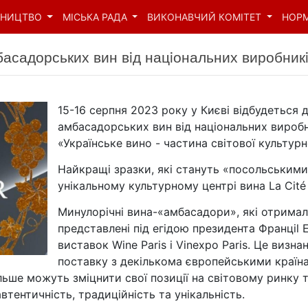
ВНИЦТВО
МІСЬКА РАДА
ВИКОНАВЧИЙ КОМІТЕТ
НОР
басадорських вин вiд нацiональних виробник
15-16 серпня 2023 року у Києвi вiдбудеться 
амбасадорських вин вiд нацiональних виробн
«Українське вино - частина свiтової культурн
Найкращi зразки, якi стануть «посольськими
унiкальному культурному центрi вина La Cité
Минулорiчнi вина-«амбасадори», якi отримал
представленi пiд егiдою президента Францil
виставок Wine Paris i Vinexpo Paris. Це визн
поставку з декiлькома європейськими країна
бiльше можуть змiцнити свої позицiї на світовому ринку
втентичність, традиційність та унікальність.