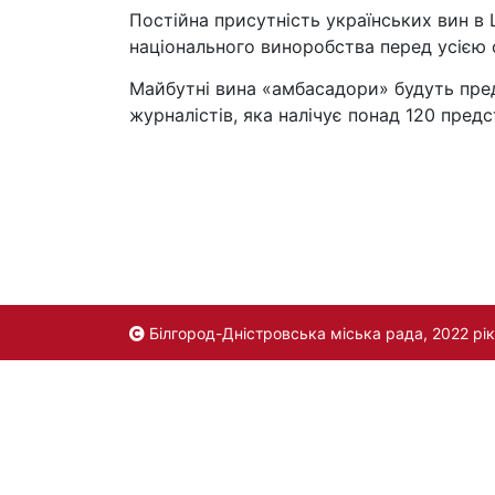
Постiйна присутнiсть українських вин в 
нацiонального виноробства перед усією 
Майбутнi вина «амбасадори» будуть пред
журналiстiв, яка налiчує понад 120 предс
Білгород-Дністровська міська рада, 2022 рік