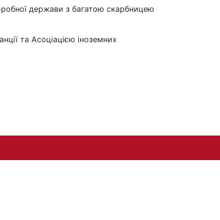
иноробної держави з багатою скарбницею
нції та Асоцiацiєю iноземних