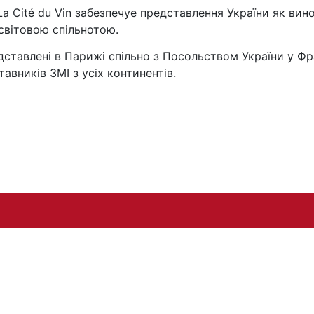
La Cité du Vin забезпечуе представлення України як в
світовою спільнотою.
ставленi в Парижi спiльно з Посольством України у Фра
тавникiв ЗМI з ycix континентiв.