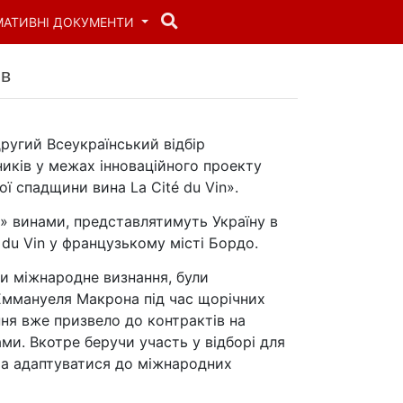
МАТИВНІ ДОКУМЕНТИ
iв
другий Всеукраїнський вiдбiр
икiв у межах iнновацiйного проекту
ої спадщини вина La Cité du Vin».
» винами, представлятимуть Україну в
 du Vin у французькому мiстi Бордо.
и мiжнародне визнання, були
 Еммануеля Макрона пiд час щорiчних
ання вже призвело до контрактiв на
ми. Вкотре беручи участь у вiдборi для
 та адаптуватися до міжнародних