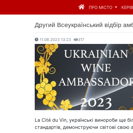
ПРО МІСТО
КЕРІ
Другий Всеукраїнський вiдбiр ам
11.08.2023 13:23
317
La Cité du Vin, українськi винороби ще 
стандартів, демонструючи світові свою а